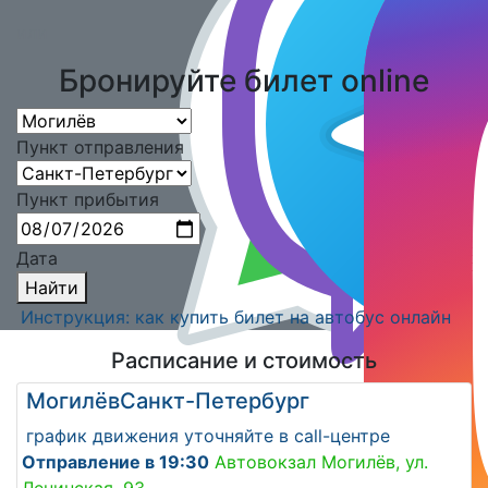
или
Бронируйте билет online
Пункт отправления
Пункт прибытия
Дата
Найти
Инструкция: как купить билет на автобус онлайн
Расписание и стоимость
Могилёв
Санкт-Петербург
график движения уточняйте в call-центре
Отправление в 19:30
Автовокзал Могилёв, ул.